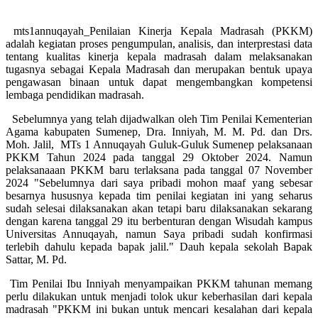
mts1annuqayah_Penilaian Kinerja Kepala Madrasah (PKKM)
adalah kegiatan proses pengumpulan, analisis, dan interprestasi data
tentang kualitas kinerja kepala madrasah dalam melaksanakan
tugasnya sebagai Kepala Madrasah dan merupakan bentuk upaya
pengawasan binaan untuk dapat mengembangkan kompetensi
lembaga pendidikan madrasah.
Sebelumnya yang telah dijadwalkan oleh Tim Penilai Kementerian
Agama kabupaten Sumenep, Dra. Inniyah, M. M. Pd. dan Drs.
Moh. Jalil, MTs 1 Annuqayah Guluk-Guluk Sumenep pelaksanaan
PKKM Tahun 2024 pada tanggal 29 Oktober 2024. Namun
pelaksanaaan PKKM baru terlaksana pada tanggal 07 November
2024 "Sebelumnya dari saya pribadi mohon maaf yang sebesar
besarnya hususnya kepada tim penilai kegiatan ini yang seharus
sudah selesai dilaksanakan akan tetapi baru dilaksanakan sekarang
dengan karena tanggal 29 itu berbenturan dengan Wisudah kampus
Universitas Annuqayah, namun Saya pribadi sudah konfirmasi
terlebih dahulu kepada bapak jalil." Dauh kepala sekolah Bapak
Sattar, M. Pd.
Tim Penilai Ibu Inniyah menyampaikan PKKM tahunan memang
perlu dilakukan untuk menjadi tolok ukur keberhasilan dari kepala
madrasah "PKKM ini bukan untuk mencari kesalahan dari kepala