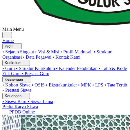
Main Menu
Home
Profil
• Sejarah Singkat
• Visi & Misi
• Profil Madrasah
• Struktur
Organisasi
• Data Pegawai
• Kontak Kami
Kurikulum
• Guru
• Struktur Kurikulum
• Kalender Pendidikan
• Tatib & Kode
Etik Guru
• Prestasi Guru
Kesiswaan
• Kohort Siswa
• OSIS
• Ekstrakurikuler
• MPK
• LPS
• Tata Tertib
• Prestasi Siswa
Keuangan
• Siswa Baru
• Siswa Lama
Berita
Karya Siswa
PPDB Online