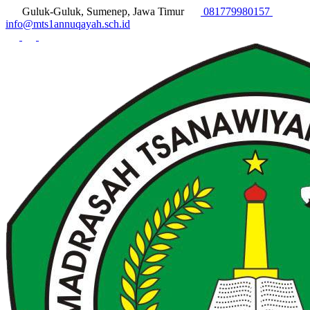
Guluk-Guluk, Sumenep, Jawa Timur
081779980157
info@mts1annuqayah.sch.id