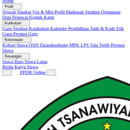
Home
Profil
Sejarah Singkat
Visi & Misi
Profil Madrasah
Struktur Organisasi
Data Pegawai
Kontak Kami
Kurikulum
Guru
Struktur Kurikulum
Kalender Pendidikan
Tatib & Kode Etik
Guru
Prestasi Guru
Kesiswaan
Kohort Siswa
OSIS
Ekstrakurikuler
MPK
LPS
Tata Tertib
Prestasi
Siswa
Keuangan
Siswa Baru
Siswa Lama
Berita
Karya Siswa
PPDB Online