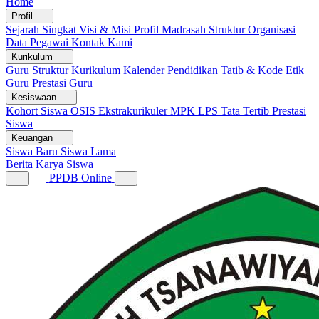
Home
Profil
Sejarah Singkat
Visi & Misi
Profil Madrasah
Struktur Organisasi
Data Pegawai
Kontak Kami
Kurikulum
Guru
Struktur Kurikulum
Kalender Pendidikan
Tatib & Kode Etik
Guru
Prestasi Guru
Kesiswaan
Kohort Siswa
OSIS
Ekstrakurikuler
MPK
LPS
Tata Tertib
Prestasi
Siswa
Keuangan
Siswa Baru
Siswa Lama
Berita
Karya Siswa
PPDB Online