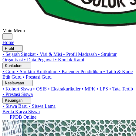
Main Menu
Home
Profil
• Sejarah Singkat
• Visi & Misi
• Profil Madrasah
• Struktur
Organisasi
• Data Pegawai
• Kontak Kami
Kurikulum
• Guru
• Struktur Kurikulum
• Kalender Pendidikan
• Tatib & Kode
Etik Guru
• Prestasi Guru
Kesiswaan
• Kohort Siswa
• OSIS
• Ekstrakurikuler
• MPK
• LPS
• Tata Tertib
• Prestasi Siswa
Keuangan
• Siswa Baru
• Siswa Lama
Berita
Karya Siswa
PPDB Online