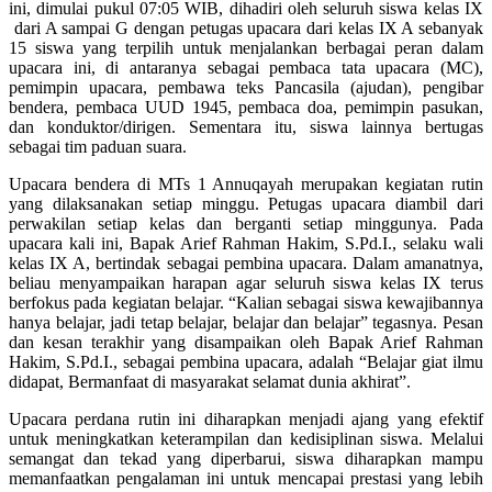
ini, dimulai pukul 07:05 WIB, dihadiri oleh seluruh siswa kelas IX
dari A sampai G dengan petugas upacara dari kelas IX A sebanyak
15 siswa yang terpilih untuk menjalankan berbagai peran dalam
upacara ini, di antaranya sebagai pembaca tata upacara (MC),
pemimpin upacara, pembawa teks Pancasila (ajudan), pengibar
bendera, pembaca UUD 1945, pembaca doa, pemimpin pasukan,
dan konduktor/dirigen. Sementara itu, siswa lainnya bertugas
sebagai tim paduan suara.
Upacara bendera di MTs 1 Annuqayah merupakan kegiatan rutin
yang dilaksanakan setiap minggu. Petugas upacara diambil dari
perwakilan setiap kelas dan berganti setiap minggunya. Pada
upacara kali ini, Bapak Arief Rahman Hakim, S.Pd.I., selaku wali
kelas IX A, bertindak sebagai pembina upacara. Dalam amanatnya,
beliau menyampaikan harapan agar seluruh siswa kelas IX terus
berfokus pada kegiatan belajar. “Kalian sebagai siswa kewajibannya
hanya belajar, jadi tetap belajar, belajar dan belajar” tegasnya. Pesan
dan kesan terakhir yang disampaikan oleh Bapak Arief Rahman
Hakim, S.Pd.I., sebagai pembina upacara, adalah “Belajar giat ilmu
didapat, Bermanfaat di masyarakat selamat dunia akhirat”.
Upacara perdana rutin ini diharapkan menjadi ajang yang efektif
untuk meningkatkan keterampilan dan kedisiplinan siswa. Melalui
semangat dan tekad yang diperbarui, siswa diharapkan mampu
memanfaatkan pengalaman ini untuk mencapai prestasi yang lebih