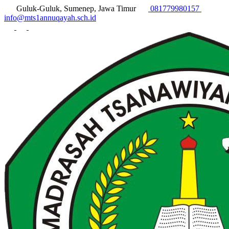
Guluk-Guluk, Sumenep, Jawa Timur
081779980157
info@mts1annuqayah.sch.id