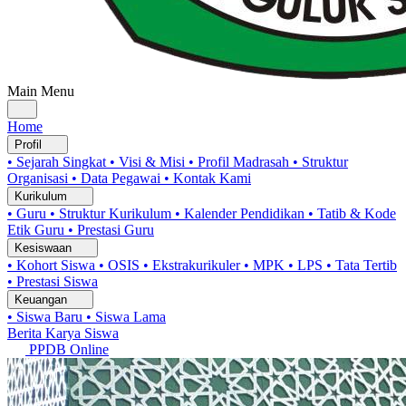
Main Menu
Home
Profil
• Sejarah Singkat
• Visi & Misi
• Profil Madrasah
• Struktur
Organisasi
• Data Pegawai
• Kontak Kami
Kurikulum
• Guru
• Struktur Kurikulum
• Kalender Pendidikan
• Tatib & Kode
Etik Guru
• Prestasi Guru
Kesiswaan
• Kohort Siswa
• OSIS
• Ekstrakurikuler
• MPK
• LPS
• Tata Tertib
• Prestasi Siswa
Keuangan
• Siswa Baru
• Siswa Lama
Berita
Karya Siswa
PPDB Online