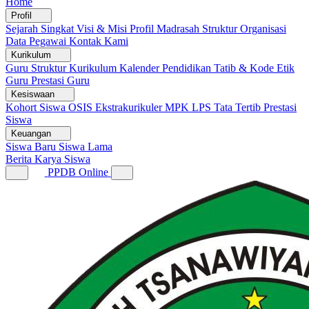
Home
Profil
Sejarah Singkat
Visi & Misi
Profil Madrasah
Struktur Organisasi
Data Pegawai
Kontak Kami
Kurikulum
Guru
Struktur Kurikulum
Kalender Pendidikan
Tatib & Kode Etik
Guru
Prestasi Guru
Kesiswaan
Kohort Siswa
OSIS
Ekstrakurikuler
MPK
LPS
Tata Tertib
Prestasi
Siswa
Keuangan
Siswa Baru
Siswa Lama
Berita
Karya Siswa
PPDB Online