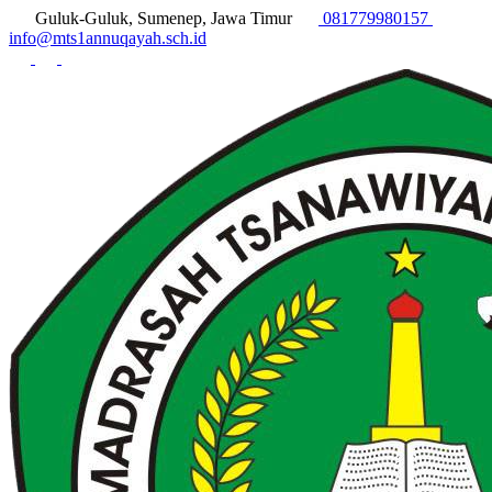
Guluk-Guluk, Sumenep, Jawa Timur
081779980157
info@mts1annuqayah.sch.id