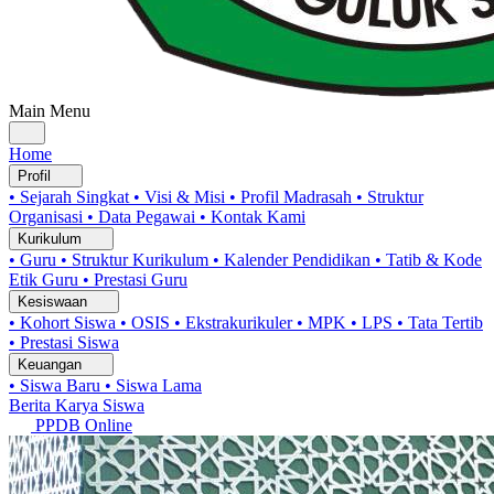
Main Menu
Home
Profil
• Sejarah Singkat
• Visi & Misi
• Profil Madrasah
• Struktur
Organisasi
• Data Pegawai
• Kontak Kami
Kurikulum
• Guru
• Struktur Kurikulum
• Kalender Pendidikan
• Tatib & Kode
Etik Guru
• Prestasi Guru
Kesiswaan
• Kohort Siswa
• OSIS
• Ekstrakurikuler
• MPK
• LPS
• Tata Tertib
• Prestasi Siswa
Keuangan
• Siswa Baru
• Siswa Lama
Berita
Karya Siswa
PPDB Online