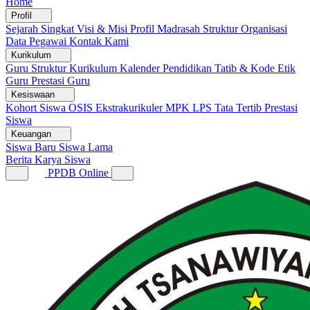
Home
Profil
Sejarah Singkat
Visi & Misi
Profil Madrasah
Struktur Organisasi
Data Pegawai
Kontak Kami
Kurikulum
Guru
Struktur Kurikulum
Kalender Pendidikan
Tatib & Kode Etik
Guru
Prestasi Guru
Kesiswaan
Kohort Siswa
OSIS
Ekstrakurikuler
MPK
LPS
Tata Tertib
Prestasi
Siswa
Keuangan
Siswa Baru
Siswa Lama
Berita
Karya Siswa
PPDB Online