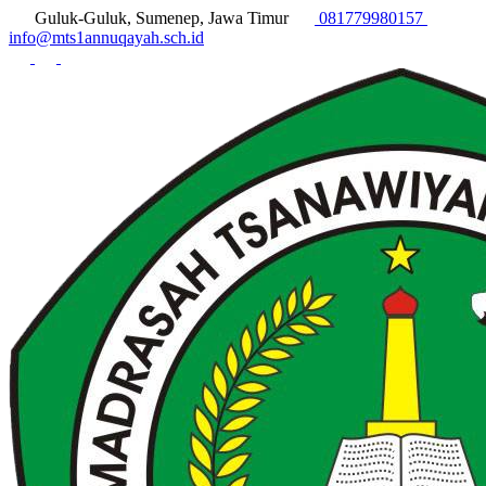
Guluk-Guluk, Sumenep, Jawa Timur
081779980157
info@mts1annuqayah.sch.id