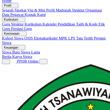
Home
Profil
Sejarah Singkat
Visi & Misi
Profil Madrasah
Struktur Organisasi
Data Pegawai
Kontak Kami
Kurikulum
Guru
Struktur Kurikulum
Kalender Pendidikan
Tatib & Kode Etik
Guru
Prestasi Guru
Kesiswaan
Kohort Siswa
OSIS
Ekstrakurikuler
MPK
LPS
Tata Tertib
Prestasi
Siswa
Keuangan
Siswa Baru
Siswa Lama
Berita
Karya Siswa
PPDB Online