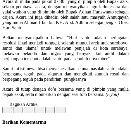
Acara di mulai pada pukul 07:30 yang di pimpin oleh Bapak azizi
selaku pembawa acara, dengan menyanyikan lagu indonesiara dan
yalal wathon yang di pimpin oleh Bapak Adnan Hariswanto sebagai
drijen. Acara ini juga dihadiri oleh salah satu masyaih Annuqayah
yang mulia Ahmad Irfan bin KH. Abd. Adhim sebagai pengisi Orasi
Hari Santri.
Beliau menyamapaikan bahwa “Hari santri adalah peringatan
resolusi jihad menjadi tonggak sejarah muncul arek arek suroboyo,
santri dan ulama’ untuk melawan penjajah di kota surabaya,
melawan belanda dan ingris yang banyak ikut andil dalam
perjuangan tersebut adalah santri pada sepuluh november”.
Santri ini istimewa bisa menyelaesaikan semua masalah santri adalah
berpegang teguh pada alquran dan mengikuti sunnah rosul dan
berpegang teguh pada pendirian. pungkasnya
Acara di tutup dengan do’a bersama yang di pimpin yang mulia
bapak askil, serta dibubarkan dengan sesi foto bersama.
(F.you)
Bagikan Artikel
Berikan Komentarmu