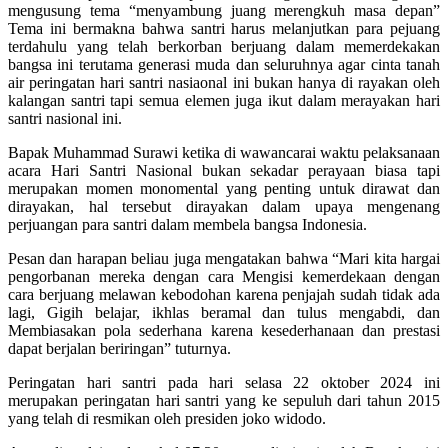
mengusung tema “menyambung juang merengkuh masa depan”
Tema ini bermakna bahwa santri harus melanjutkan para pejuang
terdahulu yang telah berkorban berjuang dalam memerdekakan
bangsa ini terutama generasi muda dan seluruhnya agar cinta tanah
air peringatan hari santri nasiaonal ini bukan hanya di rayakan oleh
kalangan santri tapi semua elemen juga ikut dalam merayakan hari
santri nasional ini.
Bapak Muhammad Surawi ketika di wawancarai waktu pelaksanaan
acara Hari Santri Nasional bukan sekadar perayaan biasa tapi
merupakan momen monomental yang penting untuk dirawat dan
dirayakan, hal tersebut dirayakan dalam upaya mengenang
perjuangan para santri dalam membela bangsa Indonesia.
Pesan dan harapan beliau juga mengatakan bahwa “Mari kita hargai
pengorbanan mereka dengan cara Mengisi kemerdekaan dengan
cara berjuang melawan kebodohan karena penjajah sudah tidak ada
lagi, Gigih belajar, ikhlas beramal dan tulus mengabdi, dan
Membiasakan pola sederhana karena kesederhanaan dan prestasi
dapat berjalan beriringan” tuturnya.
Peringatan hari santri pada hari selasa 22 oktober 2024 ini
merupakan peringatan hari santri yang ke sepuluh dari tahun 2015
yang telah di resmikan oleh presiden joko widodo.