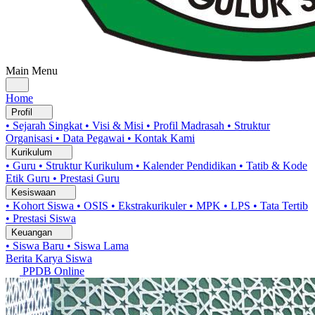
Main Menu
Home
Profil
• Sejarah Singkat
• Visi & Misi
• Profil Madrasah
• Struktur
Organisasi
• Data Pegawai
• Kontak Kami
Kurikulum
• Guru
• Struktur Kurikulum
• Kalender Pendidikan
• Tatib & Kode
Etik Guru
• Prestasi Guru
Kesiswaan
• Kohort Siswa
• OSIS
• Ekstrakurikuler
• MPK
• LPS
• Tata Tertib
• Prestasi Siswa
Keuangan
• Siswa Baru
• Siswa Lama
Berita
Karya Siswa
PPDB Online