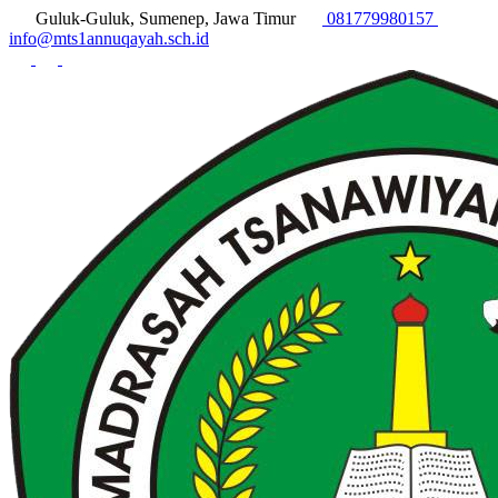
Guluk-Guluk, Sumenep, Jawa Timur
081779980157
info@mts1annuqayah.sch.id