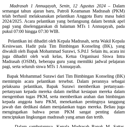
Madrasah 1 Annuqayah, Senin, 12 Agustus 2024
– Dalam
semangat tahun ajaran baru, Patroli Keamanan Madrasah (PKM)
telah berhasil melaksanakan pelantikan Anggota Baru masa bakti
2024/2025. Acara pelantikan yang berlangsung dalam bentuk apel
pagi yang diselenggarakan di halaman MTs 1 Annuqayah, pada
pukul 07:00 hingga 07:30 WIB.
Pelantikan ini dihadiri oleh Kepala Madrasah, serta Wakil Kepala
Kesiswaan. Hadir pula Tim Bimbingan Konseling (BK), yang
diwakili oleh Bapak Mohammad Surawi, S.Pd.I Selain itu, acara ini
juga dihadiri oleh wali kelas, Ketua Organisasi Siswa Intra
Madrasah (OSIM), beberapa guru yang memiliki jadwal pelajaran
pagi, serta seluruh siswa MTs 1 Annuqayah.
Bapak Mohammad Surawi dari Tim Bimbingan Konseling (BK)
memimpin acara pelantikan tersebut. Dalam perannya sebagai
pelaksana pelantikan, Bapak Surawi memberikan pertanyaan-
pertanyaan kepada mereka dalam melihat kesiapan mereka dalam
mengemban tugas PKM, serta memberikan arahan dan bimbingan
kepada anggota baru PKM, menekankan pentingnya tanggung
jawab dan dedikasi dalam menjalankan tugas mereka. Beliau juga
mengingatkan bahwa peran PKM sangat penting dalam
menciptakan lingkungan madrasah yang aman dan tertib.
Dalam sambutannya, Kepala Madrasah Bapak M. Sattar