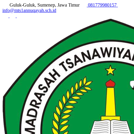
Guluk-Guluk, Sumenep, Jawa Timur
081779980157
info@mts1annuqayah.sch.id