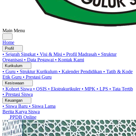
Main Menu
Home
Profil
• Sejarah Singkat
• Visi & Misi
• Profil Madrasah
• Struktur
Organisasi
• Data Pegawai
• Kontak Kami
Kurikulum
• Guru
• Struktur Kurikulum
• Kalender Pendidikan
• Tatib & Kode
Etik Guru
• Prestasi Guru
Kesiswaan
• Kohort Siswa
• OSIS
• Ekstrakurikuler
• MPK
• LPS
• Tata Tertib
• Prestasi Siswa
Keuangan
• Siswa Baru
• Siswa Lama
Berita
Karya Siswa
PPDB Online