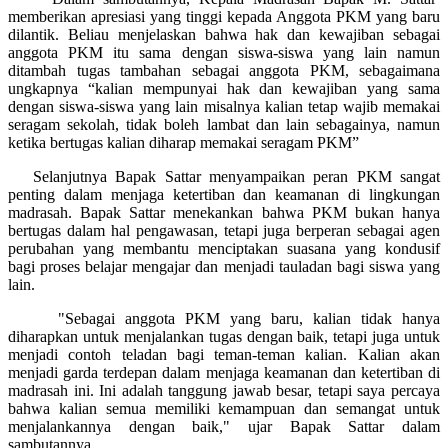
memberikan apresiasi yang tinggi kepada Anggota PKM yang baru
dilantik. Beliau menjelaskan bahwa hak dan kewajiban sebagai
anggota PKM itu sama dengan siswa-siswa yang lain namun
ditambah tugas tambahan sebagai anggota PKM, sebagaimana
ungkapnya “kalian mempunyai hak dan kewajiban yang sama
dengan siswa-siswa yang lain misalnya kalian tetap wajib memakai
seragam sekolah, tidak boleh lambat dan lain sebagainya, namun
ketika bertugas kalian diharap memakai seragam PKM”
Selanjutnya Bapak Sattar menyampaikan peran PKM sangat
penting dalam menjaga ketertiban dan keamanan di lingkungan
madrasah. Bapak Sattar menekankan bahwa PKM bukan hanya
bertugas dalam hal pengawasan, tetapi juga berperan sebagai agen
perubahan yang membantu menciptakan suasana yang kondusif
bagi proses belajar mengajar dan menjadi tauladan bagi siswa yang
lain.
"Sebagai anggota PKM yang baru, kalian tidak hanya
diharapkan untuk menjalankan tugas dengan baik, tetapi juga untuk
menjadi contoh teladan bagi teman-teman kalian. Kalian akan
menjadi garda terdepan dalam menjaga keamanan dan ketertiban di
madrasah ini. Ini adalah tanggung jawab besar, tetapi saya percaya
bahwa kalian semua memiliki kemampuan dan semangat untuk
menjalankannya dengan baik," ujar Bapak Sattar dalam
sambutannya.