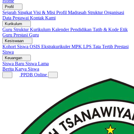
Home
Profil
Sejarah Singkat
Visi & Misi
Profil Madrasah
Struktur Organisasi
Data Pegawai
Kontak Kami
Kurikulum
Guru
Struktur Kurikulum
Kalender Pendidikan
Tatib & Kode Etik
Guru
Prestasi Guru
Kesiswaan
Kohort Siswa
OSIS
Ekstrakurikuler
MPK
LPS
Tata Tertib
Prestasi
Siswa
Keuangan
Siswa Baru
Siswa Lama
Berita
Karya Siswa
PPDB Online