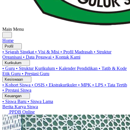
Main Menu
Home
Profil
• Sejarah Singkat
• Visi & Misi
• Profil Madrasah
• Struktur
Organisasi
• Data Pegawai
• Kontak Kami
Kurikulum
• Guru
• Struktur Kurikulum
• Kalender Pendidikan
• Tatib & Kode
Etik Guru
• Prestasi Guru
Kesiswaan
• Kohort Siswa
• OSIS
• Ekstrakurikuler
• MPK
• LPS
• Tata Tertib
• Prestasi Siswa
Keuangan
• Siswa Baru
• Siswa Lama
Berita
Karya Siswa
PPDB Online