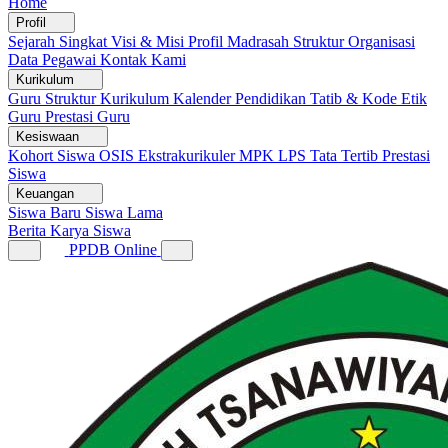
Home
Profil
Sejarah Singkat
Visi & Misi
Profil Madrasah
Struktur Organisasi
Data Pegawai
Kontak Kami
Kurikulum
Guru
Struktur Kurikulum
Kalender Pendidikan
Tatib & Kode Etik
Guru
Prestasi Guru
Kesiswaan
Kohort Siswa
OSIS
Ekstrakurikuler
MPK
LPS
Tata Tertib
Prestasi
Siswa
Keuangan
Siswa Baru
Siswa Lama
Berita
Karya Siswa
PPDB Online