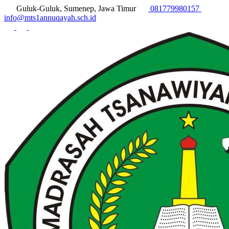
Guluk-Guluk, Sumenep, Jawa Timur
081779980157
info@mts1annuqayah.sch.id