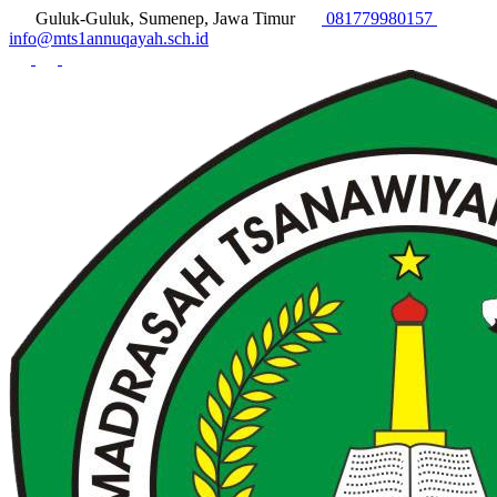
Guluk-Guluk, Sumenep, Jawa Timur
081779980157
info@mts1annuqayah.sch.id