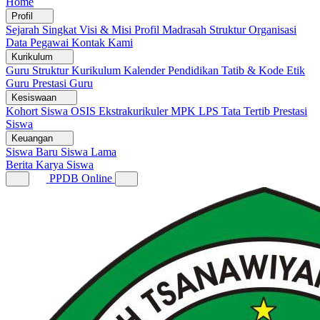
Home
Profil
Sejarah Singkat
Visi & Misi
Profil Madrasah
Struktur Organisasi
Data Pegawai
Kontak Kami
Kurikulum
Guru
Struktur Kurikulum
Kalender Pendidikan
Tatib & Kode Etik
Guru
Prestasi Guru
Kesiswaan
Kohort Siswa
OSIS
Ekstrakurikuler
MPK
LPS
Tata Tertib
Prestasi
Siswa
Keuangan
Siswa Baru
Siswa Lama
Berita
Karya Siswa
PPDB Online