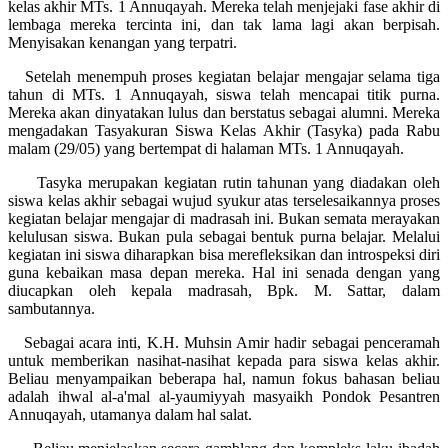
kelas akhir MTs. 1 Annuqayah. Mereka telah menjejaki fase akhir di
lembaga mereka tercinta ini, dan tak lama lagi akan berpisah.
Menyisakan kenangan yang terpatri.
Setelah menempuh proses kegiatan belajar mengajar selama tiga
tahun di MTs. 1 Annuqayah, siswa telah mencapai titik purna.
Mereka akan dinyatakan lulus dan berstatus sebagai alumni. Mereka
mengadakan Tasyakuran Siswa Kelas Akhir (Tasyka) pada Rabu
malam (29/05) yang bertempat di halaman MTs. 1 Annuqayah.
Tasyka merupakan kegiatan rutin tahunan yang diadakan oleh
siswa kelas akhir sebagai wujud syukur atas terselesaikannya proses
kegiatan belajar mengajar di madrasah ini. Bukan semata merayakan
kelulusan siswa. Bukan pula sebagai bentuk purna belajar. Melalui
kegiatan ini siswa diharapkan bisa merefleksikan dan introspeksi diri
guna kebaikan masa depan mereka. Hal ini senada dengan yang
diucapkan oleh kepala madrasah, Bpk. M. Sattar, dalam
sambutannya.
Sebagai acara inti, K.H. Muhsin Amir hadir sebagai penceramah
untuk memberikan nasihat-nasihat kepada para siswa kelas akhir.
Beliau menyampaikan beberapa hal, namun fokus bahasan beliau
adalah ihwal al-a'mal al-yaumiyyah masyaikh Pondok Pesantren
Annuqayah, utamanya dalam hal salat.