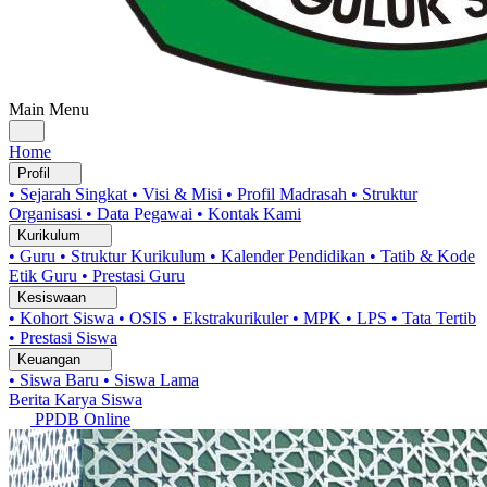
Main Menu
Home
Profil
• Sejarah Singkat
• Visi & Misi
• Profil Madrasah
• Struktur
Organisasi
• Data Pegawai
• Kontak Kami
Kurikulum
• Guru
• Struktur Kurikulum
• Kalender Pendidikan
• Tatib & Kode
Etik Guru
• Prestasi Guru
Kesiswaan
• Kohort Siswa
• OSIS
• Ekstrakurikuler
• MPK
• LPS
• Tata Tertib
• Prestasi Siswa
Keuangan
• Siswa Baru
• Siswa Lama
Berita
Karya Siswa
PPDB Online