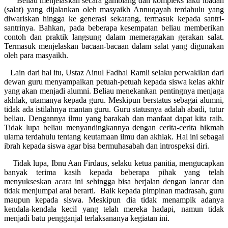
Beliau menjelaskan secara gamblang dan kompleks laku ibadah
(salat) yang dijalankan oleh masyaikh Annuqayah terdahulu yang
diwariskan hingga ke generasi sekarang, termasuk kepada santri-
santrinya. Bahkan, pada beberapa kesempatan beliau memberikan
contoh dan praktik langsung dalam memeragakan gerakan salat.
Termasuk menjelaskan bacaan-bacaan dalam salat yang digunakan
oleh para masyaikh.
Lain dari hal itu, Ustaz Ainul Fadhal Ramli selaku perwakilan dari
dewan guru menyampaikan petuah-petuah kepada siswa kelas akhir
yang akan menjadi alumni. Beliau menekankan pentingnya menjaga
akhlak, utamanya kepada guru. Meskipun berstatus sebagai alumni,
tidak ada istilahnya mantan guru. Guru statusnya adalah abadi, tutur
beliau. Dengannya ilmu yang barakah dan manfaat dapat kita raih.
Tidak lupa beliau menyandingkannya dengan cerita-cerita hikmah
ulama terdahulu tentang keutamaan ilmu dan akhlak. Hal ini sebagai
ibrah kepada siswa agar bisa bermuhasabah dan introspeksi diri.
Tidak lupa, Ibnu Aan Firdaus, selaku ketua panitia, mengucapkan
banyak terima kasih kepada beberapa pihak yang telah
menyukseskan acara ini sehingga bisa berjalan dengan lancar dan
tidak menjumpai aral berarti. Baik kepada pimpinan madrasah, guru
maupun kepada siswa. Meskipun dia tidak menampik adanya
kendala-kendala kecil yang telah mereka hadapi, namun tidak
menjadi batu pengganjal terlaksananya kegiatan ini.