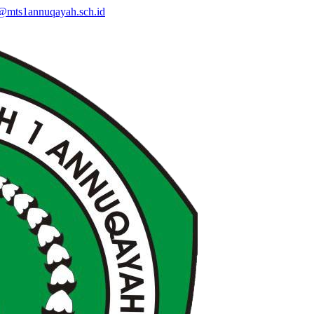
@mts1annuqayah.sch.id