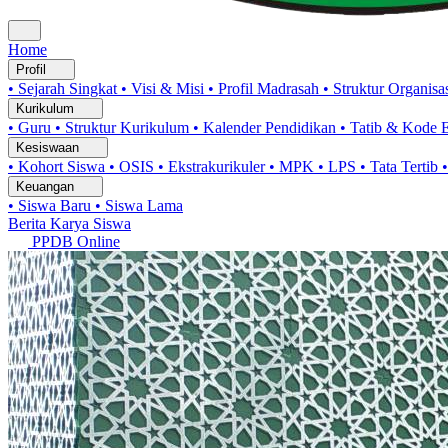
Home
Profil
• Sejarah Singkat
• Visi & Misi
• Profil Madrasah
• Struktur Organisa
Kurikulum
• Guru
• Struktur Kurikulum
• Kalender Pendidikan
• Tatib & Kode 
Kesiswaan
• Kohort Siswa
• OSIS
• Ekstrakurikuler
• MPK
• LPS
• Tata Tertib
Keuangan
• Siswa Baru
• Siswa Lama
Berita
Karya Siswa
PPDB Online