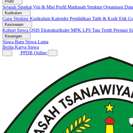
Profil
Sejarah Singkat
Visi & Misi
Profil Madrasah
Struktur Organisasi
Dat
Kurikulum
Guru
Struktur Kurikulum
Kalender Pendidikan
Tatib & Kode Etik G
Kesiswaan
Kohort Siswa
OSIS
Ekstrakurikuler
MPK
LPS
Tata Tertib
Prestasi S
Keuangan
Siswa Baru
Siswa Lama
Berita
Karya Siswa
PPDB Online