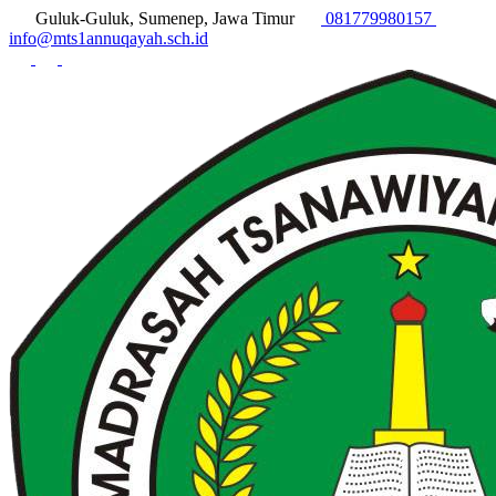
Guluk-Guluk, Sumenep, Jawa Timur
081779980157
info@mts1annuqayah.sch.id