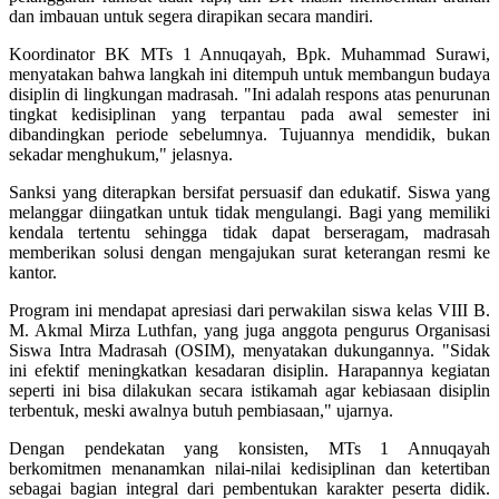
dan imbauan untuk segera dirapikan secara mandiri.
Koordinator BK MTs 1 Annuqayah, Bpk. Muhammad Surawi,
menyatakan bahwa langkah ini ditempuh untuk membangun budaya
disiplin di lingkungan madrasah. "Ini adalah respons atas penurunan
tingkat kedisiplinan yang terpantau pada awal semester ini
dibandingkan periode sebelumnya. Tujuannya mendidik, bukan
sekadar menghukum," jelasnya.
Sanksi yang diterapkan bersifat persuasif dan edukatif. Siswa yang
melanggar diingatkan untuk tidak mengulangi. Bagi yang memiliki
kendala tertentu sehingga tidak dapat berseragam, madrasah
memberikan solusi dengan mengajukan surat keterangan resmi ke
kantor.
Program ini mendapat apresiasi dari perwakilan siswa kelas VIII B.
M. Akmal Mirza Luthfan, yang juga anggota pengurus Organisasi
Siswa Intra Madrasah (OSIM), menyatakan dukungannya. "Sidak
ini efektif meningkatkan kesadaran disiplin. Harapannya kegiatan
seperti ini bisa dilakukan secara istikamah agar kebiasaan disiplin
terbentuk, meski awalnya butuh pembiasaan," ujarnya.
Dengan pendekatan yang konsisten, MTs 1 Annuqayah
berkomitmen menanamkan nilai-nilai kedisiplinan dan ketertiban
sebagai bagian integral dari pembentukan karakter peserta didik.