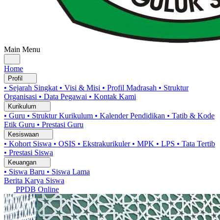
Main Menu
Home
Profil
• Sejarah Singkat
• Visi & Misi
• Profil Madrasah
• Struktur
Organisasi
• Data Pegawai
• Kontak Kami
Kurikulum
• Guru
• Struktur Kurikulum
• Kalender Pendidikan
• Tatib & Kode
Etik Guru
• Prestasi Guru
Kesiswaan
• Kohort Siswa
• OSIS
• Ekstrakurikuler
• MPK
• LPS
• Tata Tertib
• Prestasi Siswa
Keuangan
• Siswa Baru
• Siswa Lama
Berita
Karya Siswa
PPDB Online