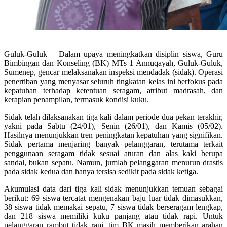
Guluk-Guluk – Dalam upaya meningkatkan disiplin siswa, Guru
Bimbingan dan Konseling (BK) MTs 1 Annuqayah, Guluk-Guluk,
Sumenep, gencar melaksanakan inspeksi mendadak (sidak). Operasi
penertiban yang menyasar seluruh tingkatan kelas ini berfokus pada
kepatuhan terhadap ketentuan seragam, atribut madrasah, dan
kerapian penampilan, termasuk kondisi kuku.
Sidak telah dilaksanakan tiga kali dalam periode dua pekan terakhir,
yakni pada Sabtu (24/01), Senin (26/01), dan Kamis (05/02).
Hasilnya menunjukkan tren peningkatan kepatuhan yang signifikan.
Sidak pertama menjaring banyak pelanggaran, terutama terkait
penggunaan seragam tidak sesuai aturan dan alas kaki berupa
sandal, bukan sepatu. Namun, jumlah pelanggaran menurun drastis
pada sidak kedua dan hanya tersisa sedikit pada sidak ketiga.
Akumulasi data dari tiga kali sidak menunjukkan temuan sebagai
berikut: 69 siswa tercatat mengenakan baju luar tidak dimasukkan,
38 siswa tidak memakai sepatu, 7 siswa tidak berseragam lengkap,
dan 218 siswa memiliki kuku panjang atau tidak rapi. Untuk
pelanggaran rambut tidak rapi, tim BK masih memberikan arahan