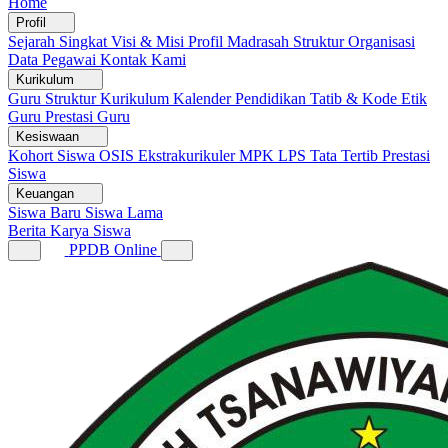
Home
Profil
Sejarah Singkat
Visi & Misi
Profil Madrasah
Struktur Organisasi
Data Pegawai
Kontak Kami
Kurikulum
Guru
Struktur Kurikulum
Kalender Pendidikan
Tatib & Kode Etik
Guru
Prestasi Guru
Kesiswaan
Kohort Siswa
OSIS
Ekstrakurikuler
MPK
LPS
Tata Tertib
Prestasi
Siswa
Keuangan
Siswa Baru
Siswa Lama
Berita
Karya Siswa
PPDB Online