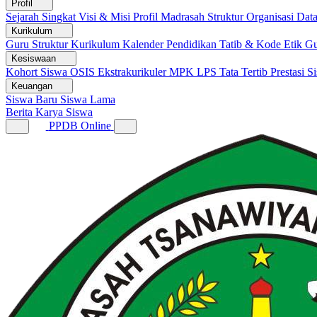
Profil
Sejarah Singkat
Visi & Misi
Profil Madrasah
Struktur Organisasi
Dat
Kurikulum
Guru
Struktur Kurikulum
Kalender Pendidikan
Tatib & Kode Etik G
Kesiswaan
Kohort Siswa
OSIS
Ekstrakurikuler
MPK
LPS
Tata Tertib
Prestasi S
Keuangan
Siswa Baru
Siswa Lama
Berita
Karya Siswa
PPDB Online