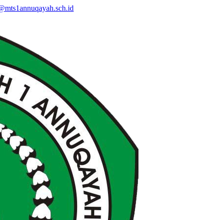
@mts1annuqayah.sch.id