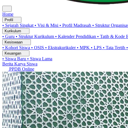
Home
Profil
• Sejarah Singkat
• Visi & Misi
• Profil Madrasah
• Struktur Organisa
Kurikulum
• Guru
• Struktur Kurikulum
• Kalender Pendidikan
• Tatib & Kode 
Kesiswaan
• Kohort Siswa
• OSIS
• Ekstrakurikuler
• MPK
• LPS
• Tata Tertib
Keuangan
• Siswa Baru
• Siswa Lama
Berita
Karya Siswa
PPDB Online