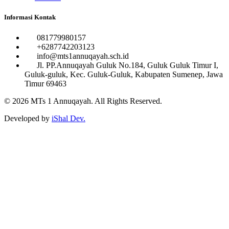
Informasi Kontak
081779980157
+6287742203123
info@mts1annuqayah.sch.id
Jl. PP.Annuqayah Guluk No.184, Guluk Guluk Timur I,
Guluk-guluk, Kec. Guluk-Guluk, Kabupaten Sumenep, Jawa
Timur 69463
© 2026
MTs 1 Annuqayah
. All Rights Reserved.
Developed by
iShal Dev.