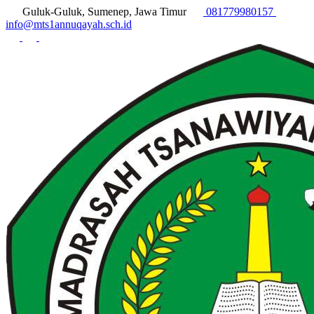
Guluk-Guluk, Sumenep, Jawa Timur
081779980157
info@mts1annuqayah.sch.id