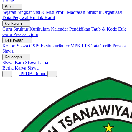
Home
Profil
Sejarah Singkat
Visi & Misi
Profil Madrasah
Struktur Organisasi
Data Pegawai
Kontak Kami
Kurikulum
Guru
Struktur Kurikulum
Kalender Pendidikan
Tatib & Kode Etik
Guru
Prestasi Guru
Kesiswaan
Kohort Siswa
OSIS
Ekstrakurikuler
MPK
LPS
Tata Tertib
Prestasi
Siswa
Keuangan
Siswa Baru
Siswa Lama
Berita
Karya Siswa
PPDB Online