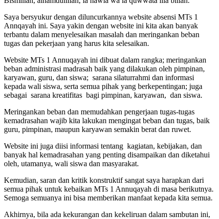
Bismillah, alhamdulillah, la hawla wa la quwwata illa billah.
Saya bersyukur dengan diluncurkannya website absensi MTs 1
Annqayah ini. Saya yakin dengan website ini kita akan banyak
terbantu dalam menyelesaikan masalah dan meringankan beban
tugas dan pekerjaan yang harus kita selesaikan.
Website MTs 1 Annuqayah ini dibuat dalam rangka; meringankan
beban administrasi madrasah baik yang dilakukan oleh pimpinan,
karyawan, guru, dan siswa; sarana silaturrahmi dan informasi
kepada wali siswa, serta semua pihak yang berkepentingan; juga
sebagai sarana kreatifitas bagi pimpinan, karyawan, dan siswa.
Meringankan beban dan memudahkan pengerjaan tugas-tugas
kemadrasahan wajib kita lakukan mengingat beban dan tugas, baik
guru, pimpinan, maupun karyawan semakin berat dan ruwet.
Website ini juga diisi informasi tentang kagiatan, kebijakan, dan
banyak hal kemadrasahan yang penting disampaikan dan diketahui
oleh, utamanya, wali siswa dan masyarakat.
Kemudian, saran dan kritik konstruktif sangat saya harapkan dari
semua pihak untuk kebaikan MTs 1 Annuqayah di masa berikutnya.
Semoga semuanya ini bisa memberikan manfaat kepada kita semua.
Akhirnya, bila ada kekurangan dan kekeliruan dalam sambutan ini,