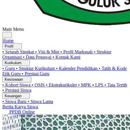
Main Menu
Home
Profil
• Sejarah Singkat
• Visi & Misi
• Profil Madrasah
• Struktur
Organisasi
• Data Pegawai
• Kontak Kami
Kurikulum
• Guru
• Struktur Kurikulum
• Kalender Pendidikan
• Tatib & Kode
Etik Guru
• Prestasi Guru
Kesiswaan
• Kohort Siswa
• OSIS
• Ekstrakurikuler
• MPK
• LPS
• Tata Tertib
• Prestasi Siswa
Keuangan
• Siswa Baru
• Siswa Lama
Berita
Karya Siswa
PPDB Online