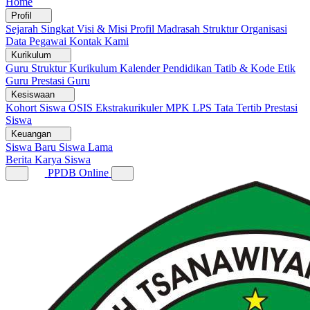
Home
Profil
Sejarah Singkat
Visi & Misi
Profil Madrasah
Struktur Organisasi
Data Pegawai
Kontak Kami
Kurikulum
Guru
Struktur Kurikulum
Kalender Pendidikan
Tatib & Kode Etik
Guru
Prestasi Guru
Kesiswaan
Kohort Siswa
OSIS
Ekstrakurikuler
MPK
LPS
Tata Tertib
Prestasi
Siswa
Keuangan
Siswa Baru
Siswa Lama
Berita
Karya Siswa
PPDB Online