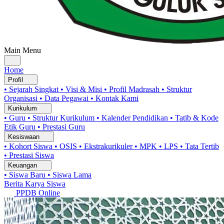
Main Menu
Home
Profil
• Sejarah Singkat
• Visi & Misi
• Profil Madrasah
• Struktur
Organisasi
• Data Pegawai
• Kontak Kami
Kurikulum
• Guru
• Struktur Kurikulum
• Kalender Pendidikan
• Tatib & Kode
Etik Guru
• Prestasi Guru
Kesiswaan
• Kohort Siswa
• OSIS
• Ekstrakurikuler
• MPK
• LPS
• Tata Tertib
• Prestasi Siswa
Keuangan
• Siswa Baru
• Siswa Lama
Berita
Karya Siswa
PPDB Online