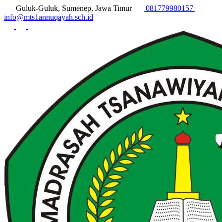
Guluk-Guluk, Sumenep, Jawa Timur
081779980157
info@mts1annuqayah.sch.id