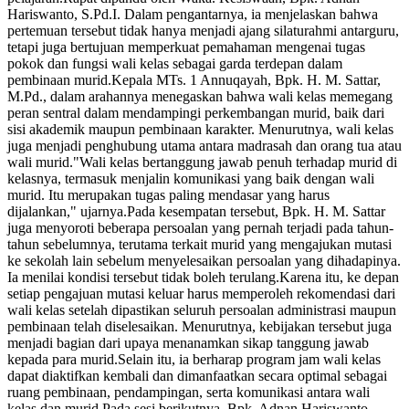
Hariswanto, S.Pd.I. Dalam pengantarnya, ia menjelaskan bahwa
pertemuan tersebut tidak hanya menjadi ajang silaturahmi antarguru,
tetapi juga bertujuan memperkuat pemahaman mengenai tugas
pokok dan fungsi wali kelas sebagai garda terdepan dalam
pembinaan murid.Kepala MTs. 1 Annuqayah, Bpk. H. M. Sattar,
M.Pd., dalam arahannya menegaskan bahwa wali kelas memegang
peran sentral dalam mendampingi perkembangan murid, baik dari
sisi akademik maupun pembinaan karakter. Menurutnya, wali kelas
juga menjadi penghubung utama antara madrasah dan orang tua atau
wali murid."Wali kelas bertanggung jawab penuh terhadap murid di
kelasnya, termasuk menjalin komunikasi yang baik dengan wali
murid. Itu merupakan tugas paling mendasar yang harus
dijalankan," ujarnya.Pada kesempatan tersebut, Bpk. H. M. Sattar
juga menyoroti beberapa persoalan yang pernah terjadi pada tahun-
tahun sebelumnya, terutama terkait murid yang mengajukan mutasi
ke sekolah lain sebelum menyelesaikan persoalan yang dihadapinya.
Ia menilai kondisi tersebut tidak boleh terulang.Karena itu, ke depan
setiap pengajuan mutasi keluar harus memperoleh rekomendasi dari
wali kelas setelah dipastikan seluruh persoalan administrasi maupun
pembinaan telah diselesaikan. Menurutnya, kebijakan tersebut juga
menjadi bagian dari upaya menanamkan sikap tanggung jawab
kepada para murid.Selain itu, ia berharap program jam wali kelas
dapat diaktifkan kembali dan dimanfaatkan secara optimal sebagai
ruang pembinaan, pendampingan, serta komunikasi antara wali
kelas dan murid.Pada sesi berikutnya, Bpk. Adnan Hariswanto