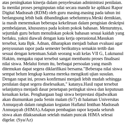
atas peningkatan kinerja dalam penyelesaian administrasi penilaian.
Ia menilai proses penginputan nilai secara mandir ke aplikasi Rapor
Digital Madrasah (RDM) oleh guru masing-masing pada tahun ini
berlangsung lebih baik dibandingkan sebelumnya.Meski demikian,
ia masih menemukan beberapa kekeliruan dalam pengisian deskripsi
pembelajaran, khususnya pada kolom pokok bahasan. Menurutnya,
sejumlah guru belum menuliskan pokok bahasan sesuai kaidah yang
berlaku, yakni diawali dengan kata kerja operasional.Masukan
tersebut, kata Bpk. Adnan, diharapkan menjadi bahan evaluasi agar
penyusunan rapor pada semester berikutnya semakin tertib dan
sesuai dengan ketentuan.Salah seorang wali kelas VII G, Lukmanul
Hakim, mengaku rapat tersebut sangat membantu proses finalisasi
nilai siswa. Melalui forum itu, berbagai persoalan yang masih
ditemukan dapat segera diklarifikasi bersama."Beberapa nilai siswa
sempat belum lengkap karena mereka mengikuti ujian susulan.
Dengan rapat ini, proses konfirmasi menjadi lebih mudah sehingga
penilaian dapat segera diselesaikan," katanya.Hasil rapat tersebut
selanjutnya menjadi dasar penetapan peringkat siswa dan keputusan
kenaikan kelas. Penghargaan bagi siswa berprestasi dijadwalkan
akan diumumkan pada Senin malam (6/7) di halaman Universitas
Annuqayah dalam rangkaian kegiatan Haflatul Imtihan Madrasah
Annuqayah (HIMA).Adapun pembagian rapor kepada seluruh
siswa akan dilaksanakan setelah malam puncak HIMA selesai
digelar. (Sya/Az)