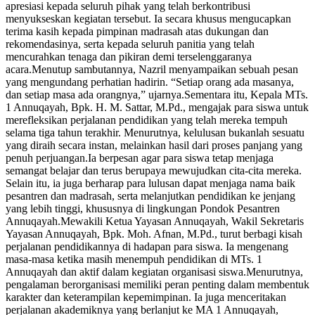
apresiasi kepada seluruh pihak yang telah berkontribusi
menyukseskan kegiatan tersebut. Ia secara khusus mengucapkan
terima kasih kepada pimpinan madrasah atas dukungan dan
rekomendasinya, serta kepada seluruh panitia yang telah
mencurahkan tenaga dan pikiran demi terselenggaranya
acara.Menutup sambutannya, Nazril menyampaikan sebuah pesan
yang mengundang perhatian hadirin. “Setiap orang ada masanya,
dan setiap masa ada orangnya,” ujarnya.Sementara itu, Kepala MTs.
1 Annuqayah, Bpk. H. M. Sattar, M.Pd., mengajak para siswa untuk
merefleksikan perjalanan pendidikan yang telah mereka tempuh
selama tiga tahun terakhir. Menurutnya, kelulusan bukanlah sesuatu
yang diraih secara instan, melainkan hasil dari proses panjang yang
penuh perjuangan.Ia berpesan agar para siswa tetap menjaga
semangat belajar dan terus berupaya mewujudkan cita-cita mereka.
Selain itu, ia juga berharap para lulusan dapat menjaga nama baik
pesantren dan madrasah, serta melanjutkan pendidikan ke jenjang
yang lebih tinggi, khususnya di lingkungan Pondok Pesantren
Annuqayah.Mewakili Ketua Yayasan Annuqayah, Wakil Sekretaris
Yayasan Annuqayah, Bpk. Moh. Afnan, M.Pd., turut berbagi kisah
perjalanan pendidikannya di hadapan para siswa. Ia mengenang
masa-masa ketika masih menempuh pendidikan di MTs. 1
Annuqayah dan aktif dalam kegiatan organisasi siswa.Menurutnya,
pengalaman berorganisasi memiliki peran penting dalam membentuk
karakter dan keterampilan kepemimpinan. Ia juga menceritakan
perjalanan akademiknya yang berlanjut ke MA 1 Annuqayah,