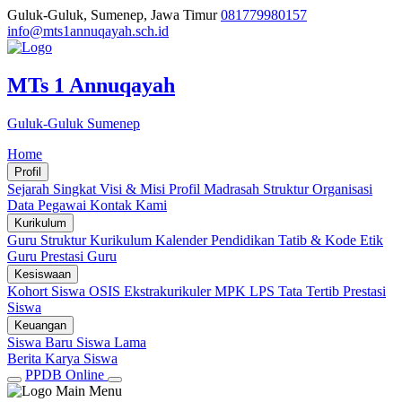
Guluk-Guluk, Sumenep, Jawa Timur
081779980157
info@mts1annuqayah.sch.id
MTs 1 Annuqayah
Guluk-Guluk Sumenep
Home
Profil
Sejarah Singkat
Visi & Misi
Profil Madrasah
Struktur Organisasi
Data Pegawai
Kontak Kami
Kurikulum
Guru
Struktur Kurikulum
Kalender Pendidikan
Tatib & Kode Etik
Guru
Prestasi Guru
Kesiswaan
Kohort Siswa
OSIS
Ekstrakurikuler
MPK
LPS
Tata Tertib
Prestasi
Siswa
Keuangan
Siswa Baru
Siswa Lama
Berita
Karya Siswa
PPDB Online
Main Menu