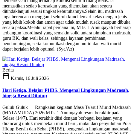
pemeriksaan ulang terhadap kondisi seluruh ruang kelas. Ia
memastikan setiap kerusakan yang ditemukan akan segera
ditindaklanjuti sesuai tingkat kebutuhannya.Selain itu, madrasah
juga berencana mengganti seluruh kunci lemari kelas dengan jenis
yang lebih kokoh dan aman agar tidak mudah rusak maupun dibuka
secara paksa.Melalui rapat perdana ini, MTs. 1 Annuqayah berharap
terbangun koordinasi yang semakin solid antara pimpinan madrasah,
guru BK, dan wali kelas, sehingga layanan pembinaan,
pendampingan, serta komunikasi dengan murid dan wali murid
dapat berjalan lebih optimal. (Sya/Az)
Berita
Kamis, 16 Juli 2026
Hari Ketiga, Belajar PHBS, Mengenal Lingkungan Madrasah,
hingga Resmi Ditutup
Guluk-Guluk — Rangkaian kegiatan Masa Ta'aruf Murid Madrasah
(MATAMUDA) 2026 MTs. 1 Annuqayah resmi berakhir pada
Selasa (14/7). Hari terakhir diisi dengan berbagai kegiatan yang
dirancang untuk membekali murid baru, mulai dari penyuluhan Pola
Hidup Bersih dan Sehat (PHBS), pengenalan lingkungan madrasah,