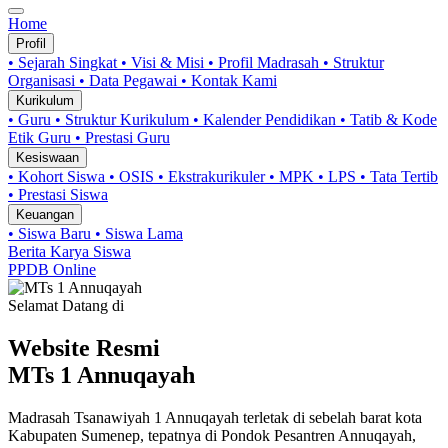
Home
Profil
• Sejarah Singkat
• Visi & Misi
• Profil Madrasah
• Struktur
Organisasi
• Data Pegawai
• Kontak Kami
Kurikulum
• Guru
• Struktur Kurikulum
• Kalender Pendidikan
• Tatib & Kode
Etik Guru
• Prestasi Guru
Kesiswaan
• Kohort Siswa
• OSIS
• Ekstrakurikuler
• MPK
• LPS
• Tata Tertib
• Prestasi Siswa
Keuangan
• Siswa Baru
• Siswa Lama
Berita
Karya Siswa
PPDB Online
Selamat Datang di
Website Resmi
MTs 1 Annuqayah
Madrasah Tsanawiyah 1 Annuqayah terletak di sebelah barat kota
Kabupaten Sumenep, tepatnya di Pondok Pesantren Annuqayah,