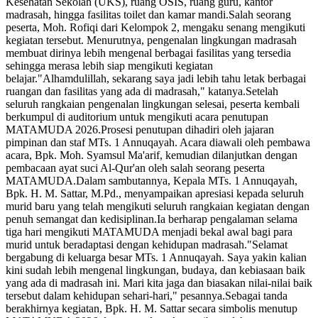
Kesehatan Sekolah (UKS), ruang OSIS, ruang guru, kantor
madrasah, hingga fasilitas toilet dan kamar mandi.Salah seorang
peserta, Moh. Rofiqi dari Kelompok 2, mengaku senang mengikuti
kegiatan tersebut. Menurutnya, pengenalan lingkungan madrasah
membuat dirinya lebih mengenal berbagai fasilitas yang tersedia
sehingga merasa lebih siap mengikuti kegiatan
belajar."Alhamdulillah, sekarang saya jadi lebih tahu letak berbagai
ruangan dan fasilitas yang ada di madrasah," katanya.Setelah
seluruh rangkaian pengenalan lingkungan selesai, peserta kembali
berkumpul di auditorium untuk mengikuti acara penutupan
MATAMUDA 2026.Prosesi penutupan dihadiri oleh jajaran
pimpinan dan staf MTs. 1 Annuqayah. Acara diawali oleh pembawa
acara, Bpk. Moh. Syamsul Ma'arif, kemudian dilanjutkan dengan
pembacaan ayat suci Al-Qur'an oleh salah seorang peserta
MATAMUDA.Dalam sambutannya, Kepala MTs. 1 Annuqayah,
Bpk. H. M. Sattar, M.Pd., menyampaikan apresiasi kepada seluruh
murid baru yang telah mengikuti seluruh rangkaian kegiatan dengan
penuh semangat dan kedisiplinan.Ia berharap pengalaman selama
tiga hari mengikuti MATAMUDA menjadi bekal awal bagi para
murid untuk beradaptasi dengan kehidupan madrasah."Selamat
bergabung di keluarga besar MTs. 1 Annuqayah. Saya yakin kalian
kini sudah lebih mengenal lingkungan, budaya, dan kebiasaan baik
yang ada di madrasah ini. Mari kita jaga dan biasakan nilai-nilai baik
tersebut dalam kehidupan sehari-hari," pesannya.Sebagai tanda
berakhirnya kegiatan, Bpk. H. M. Sattar secara simbolis menutup