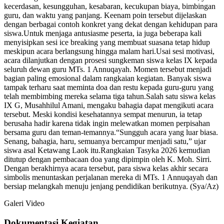
kecerdasan, kesungguhan, kesabaran, kecukupan biaya, bimbingan
guru, dan waktu yang panjang. Keenam poin tersebut dijelaskan
dengan berbagai contoh konkret yang dekat dengan kehidupan para
siswa.Untuk menjaga antusiasme peserta, ia juga beberapa kali
menyisipkan sesi ice breaking yang membuat suasana tetap hidup
meskipun acara berlangsung hingga malam hari.Usai sesi motivasi,
acara dilanjutkan dengan prosesi sungkeman siswa kelas IX kepada
seluruh dewan guru MTs. 1 Annuqayah. Momen tersebut menjadi
bagian paling emosional dalam rangkaian kegiatan. Banyak siswa
tampak terharu saat meminta doa dan restu kepada guru-guru yang
telah membimbing mereka selama tiga tahun.Salah satu siswa kelas
IX G, Musahhilul Amani, mengaku bahagia dapat mengikuti acara
tersebut. Meski kondisi kesehatannya sempat menurun, ia tetap
berusaha hadir karena tidak ingin melewatkan momen perpisahan
bersama guru dan teman-temannya.“Sungguh acara yang luar biasa.
Senang, bahagia, haru, semuanya bercampur menjadi satu,” ujar
siswa asal Ketawang Laok itu.Rangkaian Tasyka 2026 kemudian
ditutup dengan pembacaan doa yang dipimpin oleh K. Moh. Sirri.
Dengan berakhirnya acara tersebut, para siswa kelas akhir secara
simbolis menuntaskan perjalanan mereka di MTs. 1 Annuqayah dan
bersiap melangkah menuju jenjang pendidikan berikutnya. (Sya/Az)
Galeri Video
Dokumentasi Kegiatan