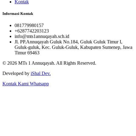
Kontak
Informasi Kontak
081779980157
+6287742203123
info@mts1annuqayah.sch.id
Jl. PP.Annuqayah Guluk No.184, Guluk Guluk Timur I,
Guluk-guluk, Kec. Guluk-Guluk, Kabupaten Sumenep, Jawa
Timur 69463
© 2026
MTs 1 Annuqayah
. All Rights Reserved.
Developed by
iShal Dev.
Kontak Kami
Whatsapp