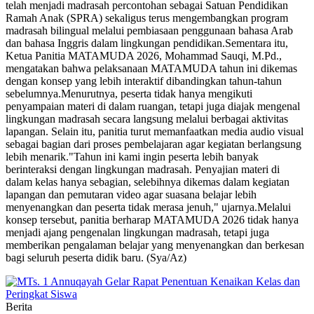
telah menjadi madrasah percontohan sebagai Satuan Pendidikan
Ramah Anak (SPRA) sekaligus terus mengembangkan program
madrasah bilingual melalui pembiasaan penggunaan bahasa Arab
dan bahasa Inggris dalam lingkungan pendidikan.Sementara itu,
Ketua Panitia MATAMUDA 2026, Mohammad Sauqi, M.Pd.,
mengatakan bahwa pelaksanaan MATAMUDA tahun ini dikemas
dengan konsep yang lebih interaktif dibandingkan tahun-tahun
sebelumnya.Menurutnya, peserta tidak hanya mengikuti
penyampaian materi di dalam ruangan, tetapi juga diajak mengenal
lingkungan madrasah secara langsung melalui berbagai aktivitas
lapangan. Selain itu, panitia turut memanfaatkan media audio visual
sebagai bagian dari proses pembelajaran agar kegiatan berlangsung
lebih menarik."Tahun ini kami ingin peserta lebih banyak
berinteraksi dengan lingkungan madrasah. Penyajian materi di
dalam kelas hanya sebagian, selebihnya dikemas dalam kegiatan
lapangan dan pemutaran video agar suasana belajar lebih
menyenangkan dan peserta tidak merasa jenuh," ujarnya.Melalui
konsep tersebut, panitia berharap MATAMUDA 2026 tidak hanya
menjadi ajang pengenalan lingkungan madrasah, tetapi juga
memberikan pengalaman belajar yang menyenangkan dan berkesan
bagi seluruh peserta didik baru. (Sya/Az)
Berita