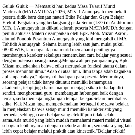
Guluk-Guluk — Memasuki hari kedua Masa Ta'aruf Murid
Madrasah (MATAMUDA) 2026, MTs. 1 Annuqayah membekali
peserta didik baru dengan materi Etika Pelajar dan Gaya Belajar
Efektif. Kegiatan yang berlangsung pada Senin (13/7) di Auditorium
MTs. 1 Annuqayah itu diikuti seluruh peserta MATAMUDA dengan
penuh antusias.Materi disampaikan oleh Bpk. Moh. Mizan Asrori,
alumni Pondok Pesantren Annuqayah yang kini mengabdi di MA
Tahfidh Annuqayah. Selama kurang lebih satu jam, mulai pukul
08.00 WIB, ia mengajak para murid memahami pentingnya
membangun karakter sekaligus menemukan cara belajar yang sesuai
dengan potensi masing-masing.Mengawali penyampaiannya, Bpk.
Mizan menekankan bahwa etika merupakan fondasi utama dalam
proses menuntut ilmu."Adab di atas ilmu. Ilmu tanpa adab bagaikan
api tanpa cahaya," ujarnya di hadapan para peserta.Menurutnya,
seorang pelajar tidak hanya dituntut memiliki kemampuan
akademik, tetapi juga harus mampu menjaga sikap terhadap diri
sendiri, menghormati guru, membangun hubungan baik dengan
teman, serta menjaga lingkungan tempat belajar.Selain membahas
etika, Kak Mizan juga memperkenalkan berbagai tipe gaya belajar.
Ia menjelaskan bahwa setiap murid memiliki karakteristik yang
berbeda, sehingga cara belajar yang efektif pun tidak selalu
sama.Ada murid yang lebih mudah memahami materi melalui visual,
sebagian lebih nyaman dengan metode auditori, sementara yang lain
lebih cepat belajar melalui praktik atau kinestetik."Belajar efektif