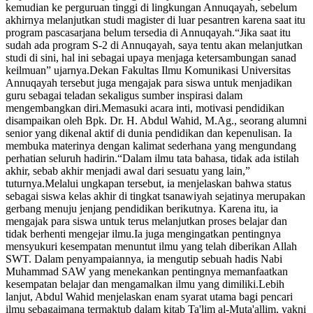
kemudian ke perguruan tinggi di lingkungan Annuqayah, sebelum
akhirnya melanjutkan studi magister di luar pesantren karena saat itu
program pascasarjana belum tersedia di Annuqayah.“Jika saat itu
sudah ada program S-2 di Annuqayah, saya tentu akan melanjutkan
studi di sini, hal ini sebagai upaya menjaga ketersambungan sanad
keilmuan” ujarnya.Dekan Fakultas Ilmu Komunikasi Universitas
Annuqayah tersebut juga mengajak para siswa untuk menjadikan
guru sebagai teladan sekaligus sumber inspirasi dalam
mengembangkan diri.Memasuki acara inti, motivasi pendidikan
disampaikan oleh Bpk. Dr. H. Abdul Wahid, M.Ag., seorang alumni
senior yang dikenal aktif di dunia pendidikan dan kepenulisan. Ia
membuka materinya dengan kalimat sederhana yang mengundang
perhatian seluruh hadirin.“Dalam ilmu tata bahasa, tidak ada istilah
akhir, sebab akhir menjadi awal dari sesuatu yang lain,”
tuturnya.Melalui ungkapan tersebut, ia menjelaskan bahwa status
sebagai siswa kelas akhir di tingkat tsanawiyah sejatinya merupakan
gerbang menuju jenjang pendidikan berikutnya. Karena itu, ia
mengajak para siswa untuk terus melanjutkan proses belajar dan
tidak berhenti mengejar ilmu.Ia juga mengingatkan pentingnya
mensyukuri kesempatan menuntut ilmu yang telah diberikan Allah
SWT. Dalam penyampaiannya, ia mengutip sebuah hadis Nabi
Muhammad SAW yang menekankan pentingnya memanfaatkan
kesempatan belajar dan mengamalkan ilmu yang dimiliki.Lebih
lanjut, Abdul Wahid menjelaskan enam syarat utama bagi pencari
ilmu sebagaimana termaktub dalam kitab Ta'lim al-Muta'allim, yakni