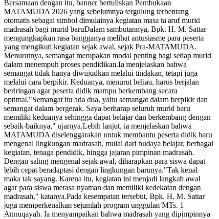
Bersamaan dengan itu, banner bertuliskan Pembukaan
MATAMUDA 2026 yang sebelumnya tergulung terbentang
otomatis sebagai simbol dimulainya kegiatan masa ta'aruf murid
madrasah bagi murid baruDalam sambutannya, Bpk. H. M. Sattar
mengungkapkan rasa bangganya melihat antusiasme para peserta
yang mengikuti kegiatan sejak awal, sejak Pra-MATAMUDA.
Menurutnya, semangat merupakan modal penting bagi setiap murid
dalam menempuh proses pendidikan.Ia menjelaskan bahwa
semangat tidak hanya diwujudkan melalui tindakan, tetapi juga
melalui cara berpikir. Keduanya, menurut beliau, harus berjalan
beriringan agar peserta didik mampu berkembang secara
optimal."Semangat itu ada dua, yaitu semangat dalam berpikir dan
semangat dalam bergerak. Saya berharap seluruh murid baru
memiliki keduanya sehingga dapat belajar dan berkembang dengan
sebaik-baiknya," ujarnya.Lebih lanjut, ia menjelaskan bahwa
MATAMUDA diselenggarakan untuk membantu peserta didik baru
mengenal lingkungan madrasah, mulai dari budaya belajar, berbagai
kegiatan, tenaga pendidik, hingga jajaran pimpinan madrasah.
Dengan saling mengenal sejak awal, diharapkan para siswa dapat
lebih cepat beradaptasi dengan lingkungan barunya."Tak kenal
maka tak sayang. Karena itu, kegiatan ini menjadi langkah awal
agar para siswa merasa nyaman dan memiliki kedekatan dengan
madrasah," katanya.Pada kesempatan tersebut, Bpk. H. M. Sattar
juga memperkenalkan sejumlah program unggulan MTs. 1
Annuqayah. Ia menyampaikan bahwa madrasah yang dipimpinnya