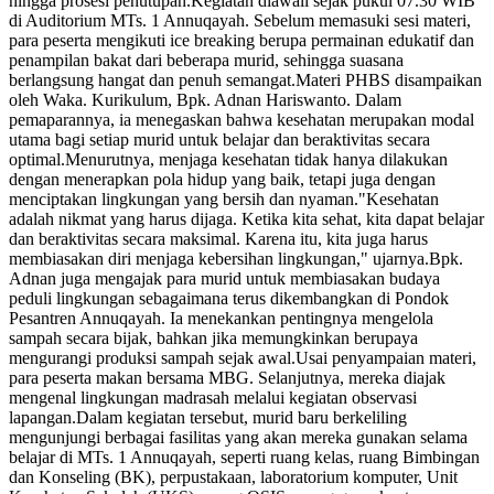
hingga prosesi penutupan.Kegiatan diawali sejak pukul 07.30 WIB
di Auditorium MTs. 1 Annuqayah. Sebelum memasuki sesi materi,
para peserta mengikuti ice breaking berupa permainan edukatif dan
penampilan bakat dari beberapa murid, sehingga suasana
berlangsung hangat dan penuh semangat.Materi PHBS disampaikan
oleh Waka. Kurikulum, Bpk. Adnan Hariswanto. Dalam
pemaparannya, ia menegaskan bahwa kesehatan merupakan modal
utama bagi setiap murid untuk belajar dan beraktivitas secara
optimal.Menurutnya, menjaga kesehatan tidak hanya dilakukan
dengan menerapkan pola hidup yang baik, tetapi juga dengan
menciptakan lingkungan yang bersih dan nyaman."Kesehatan
adalah nikmat yang harus dijaga. Ketika kita sehat, kita dapat belajar
dan beraktivitas secara maksimal. Karena itu, kita juga harus
membiasakan diri menjaga kebersihan lingkungan," ujarnya.Bpk.
Adnan juga mengajak para murid untuk membiasakan budaya
peduli lingkungan sebagaimana terus dikembangkan di Pondok
Pesantren Annuqayah. Ia menekankan pentingnya mengelola
sampah secara bijak, bahkan jika memungkinkan berupaya
mengurangi produksi sampah sejak awal.Usai penyampaian materi,
para peserta makan bersama MBG. Selanjutnya, mereka diajak
mengenal lingkungan madrasah melalui kegiatan observasi
lapangan.Dalam kegiatan tersebut, murid baru berkeliling
mengunjungi berbagai fasilitas yang akan mereka gunakan selama
belajar di MTs. 1 Annuqayah, seperti ruang kelas, ruang Bimbingan
dan Konseling (BK), perpustakaan, laboratorium komputer, Unit