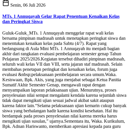
Senin, 06 Juli 2026
MTs. 1 Annuqayah Gelar Rapat Penentuan Kenaikan Kelas
dan Peringkat Siswa
Guluk-Guluk_MTs. 1 Annuqayah menggelar rapat wali kelas
bersama pimpinan madrasah untuk menetapkan peringkat siswa dan
menentukan kenaikan kelas pada Sabtu (4/7). Rapat yang
berlangsung di Aula Mini MTs. 1 Annuqayah itu menjadi bagian
akhir dari rangkaian evaluasi pembelajaran semester genap Tahun
Pelajaran 2025/2026.Kegiatan tersebut dihadiri pimpinan madrasah,
seluruh wali kelas VII dan VIII, serta jajaran staf madrasah. Selain
membahas penetapan peringkat dan kenaikan kelas, forum juga
evaluasi &nbsp;pelaksanaan pembelajaran secara umum.Waka.
Kesiswaan, Bpk. Akis, yang juga menjabat sebagai Ketua Panitia
Sumatif Akhir Semester Genap, mengawali rapat dengan
menyampaikan laporan pelaksanaan ujian. Menurutnya, proses
penyelesaian nilai sempat mengalami kendala karena sejumlah siswa
tidak dapat mengikuti ujian sesuai jadwal akibat sakit ataupun
karena faktor lain.“Selama pelaksanaan ujian kemarin cukup banyak
siswa yang berhalangan hadir karena kondisi kesehatan. Hal itu
berdampak pada proses penyelesaian nilai karena mereka harus
mengikuti ujian susulan,” ujarnya.Sementara itu, Waka. Kurikulum,
Bpk. Adnan Hariswanto, memberikan apresiasi kepada para guru