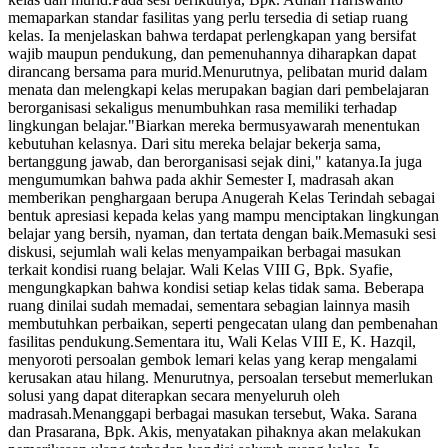
memaparkan standar fasilitas yang perlu tersedia di setiap ruang
kelas. Ia menjelaskan bahwa terdapat perlengkapan yang bersifat
wajib maupun pendukung, dan pemenuhannya diharapkan dapat
dirancang bersama para murid.Menurutnya, pelibatan murid dalam
menata dan melengkapi kelas merupakan bagian dari pembelajaran
berorganisasi sekaligus menumbuhkan rasa memiliki terhadap
lingkungan belajar."Biarkan mereka bermusyawarah menentukan
kebutuhan kelasnya. Dari situ mereka belajar bekerja sama,
bertanggung jawab, dan berorganisasi sejak dini," katanya.Ia juga
mengumumkan bahwa pada akhir Semester I, madrasah akan
memberikan penghargaan berupa Anugerah Kelas Terindah sebagai
bentuk apresiasi kepada kelas yang mampu menciptakan lingkungan
belajar yang bersih, nyaman, dan tertata dengan baik.Memasuki sesi
diskusi, sejumlah wali kelas menyampaikan berbagai masukan
terkait kondisi ruang belajar. Wali Kelas VIII G, Bpk. Syafie,
mengungkapkan bahwa kondisi setiap kelas tidak sama. Beberapa
ruang dinilai sudah memadai, sementara sebagian lainnya masih
membutuhkan perbaikan, seperti pengecatan ulang dan pembenahan
fasilitas pendukung.Sementara itu, Wali Kelas VIII E, K. Hazqil,
menyoroti persoalan gembok lemari kelas yang kerap mengalami
kerusakan atau hilang. Menurutnya, persoalan tersebut memerlukan
solusi yang dapat diterapkan secara menyeluruh oleh
madrasah.Menanggapi berbagai masukan tersebut, Waka. Sarana
dan Prasarana, Bpk. Akis, menyatakan pihaknya akan melakukan