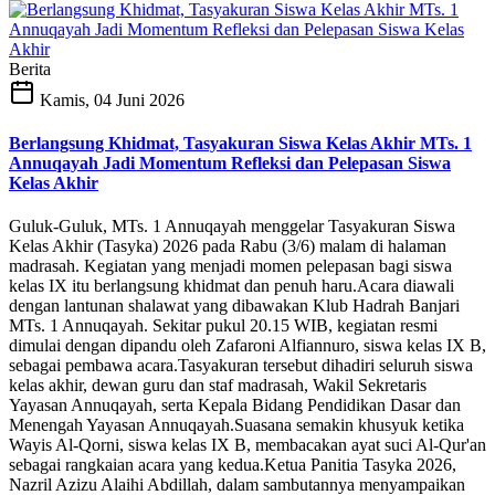
Berita
Kamis, 04 Juni 2026
Berlangsung Khidmat, Tasyakuran Siswa Kelas Akhir MTs. 1
Annuqayah Jadi Momentum Refleksi dan Pelepasan Siswa
Kelas Akhir
Guluk-Guluk, MTs. 1 Annuqayah menggelar Tasyakuran Siswa
Kelas Akhir (Tasyka) 2026 pada Rabu (3/6) malam di halaman
madrasah. Kegiatan yang menjadi momen pelepasan bagi siswa
kelas IX itu berlangsung khidmat dan penuh haru.Acara diawali
dengan lantunan shalawat yang dibawakan Klub Hadrah Banjari
MTs. 1 Annuqayah. Sekitar pukul 20.15 WIB, kegiatan resmi
dimulai dengan dipandu oleh Zafaroni Alfiannuro, siswa kelas IX B,
sebagai pembawa acara.Tasyakuran tersebut dihadiri seluruh siswa
kelas akhir, dewan guru dan staf madrasah, Wakil Sekretaris
Yayasan Annuqayah, serta Kepala Bidang Pendidikan Dasar dan
Menengah Yayasan Annuqayah.Suasana semakin khusyuk ketika
Wayis Al-Qorni, siswa kelas IX B, membacakan ayat suci Al-Qur'an
sebagai rangkaian acara yang kedua.Ketua Panitia Tasyka 2026,
Nazril Azizu Alaihi Abdillah, dalam sambutannya menyampaikan