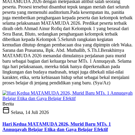
MATAMUDA 2026 dengan melepaskan atribut salah seorang
peserta. Prosesi tersebut disambut tepuk tangan meriah dari seluruh
peserta yang memenuhi auditorium.Pada kesempatan itu, panitia
juga memberikan penghargaan kepada peserta dan kelompok terbaik
selama pelaksanaan MATAMUDA 2026. Predikat peserta terbaik
diraih oleh Ahmad Ainur Rofiq dari Kelompok 1 yang berasal dari
Sera Barat, Bluto, sedangkan penghargaan kelompok terbaik
diberikan kepada Kelompok 5.Seluruh rangkaian kegiatan
kemudian ditutup dengan pembacaan doa yang dipimpin oleh Waka.
Sarana dan Prasarana, Bpk. Abd. Muthallib, S.Th.I.Berakhirnya
MATAMUDA 2026 menandai dimulainya perjalanan para murid
baru sebagai bagian dari keluarga besar MTs. 1 Annuqayah. Selama
tiga hari pelaksanaan, mereka tidak hanya diperkenalkan pada
lingkungan dan budaya madrasah, tetapi juga dibekali nilai-nilai
karakter, etika, serta kebiasaan hidup sehat sebagai bekal menjalani
proses belajar di jenjang pendidikan yang baru. (Sya/Az)
Berita
Selasa, 14 Juli 2026
Hari Kedua MATAMUDA 2026, Murid Baru MTs. 1
Annuqayah Belajar Etika dan Gaya Belajar Efektif