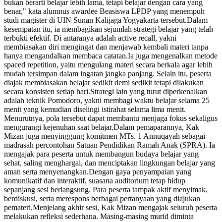
bukan berarti belajar lebih lama, tetapi belajar dengan cara yang
benar," kata alumnus awardee Beasiswa LPDP yang menempuh
studi magister di UIN Sunan Kalijaga Yogyakarta tersebut.Dalam
kesempatan itu, ia membagikan sejumlah strategi belajar yang telah
terbukti efektif. Di antaranya adalah active recall, yakni
membiasakan diri mengingat dan menjawab kembali materi tanpa
hanya mengandalkan membaca catatan.Ia juga mengenalkan metode
spaced repetition, yaitu mengulang materi secara berkala agar lebih
mudah tersimpan dalam ingatan jangka panjang. Selain itu, peserta
diajak membiasakan belajar sedikit demi sedikit tetapi dilakukan
secara konsisten setiap hari.Strategi lain yang turut diperkenalkan
adalah teknik Pomodoro, yakni membagi waktu belajar selama 25
menit yang kemudian diselingi istirahat selama lima menit.
Menurutnya, pola tersebut dapat membantu menjaga fokus sekaligus
mengurangi kejenuhan saat belajar.Dalam pemaparannya, Kak
Mizan juga menyinggung komitmen MTs. 1 Annuqayah sebagai
madrasah percontohan Satuan Pendidikan Ramah Anak (SPRA). Ia
mengajak para peserta untuk membangun budaya belajar yang
sehat, saling menghargai, dan menciptakan lingkungan belajar yang
aman serta menyenangkan.Dengan gaya penyampaian yang
komunikatif dan interaktif, suasana auditorium tetap hidup
sepanjang sesi berlangsung. Para peserta tampak aktif menyimak,
berdiskusi, serta merespons berbagai pertanyaan yang diajukan
pemateri.Menjelang akhir sesi, Kak Mizan mengajak seluruh peserta
melakukan refleksi sederhana. Masing-masing murid diminta